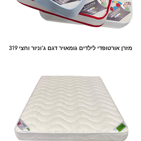
מזרן אורטופדי לילדים גומאויר דגם ג'וניור וחצי 319