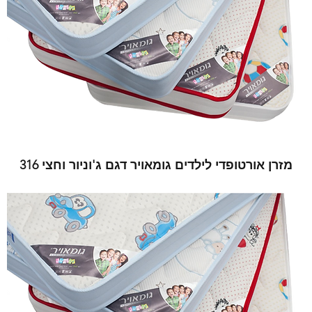
מזרן אורטופדי לילדים גומאויר דגם ג'וניור וחצי 316