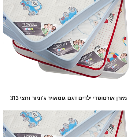
מזרן אורטופדי ילדים דגם גומאויר ג'וניור וחצי 313