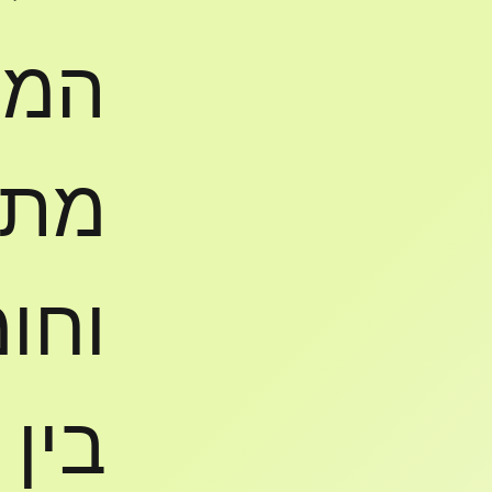
המש
מתק
וחומ
בין