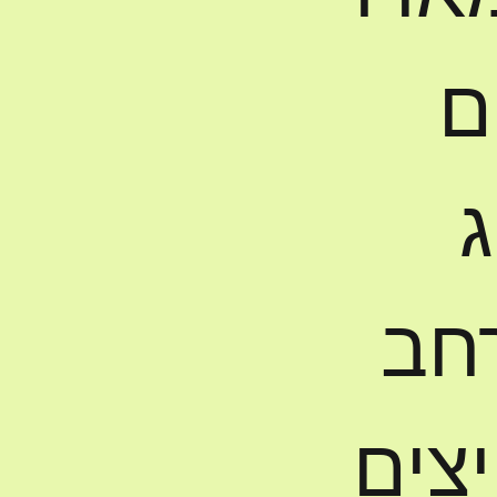
ם
ג
רחב
צים