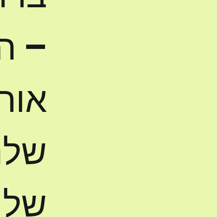
– ה
אור
שלנ
של 