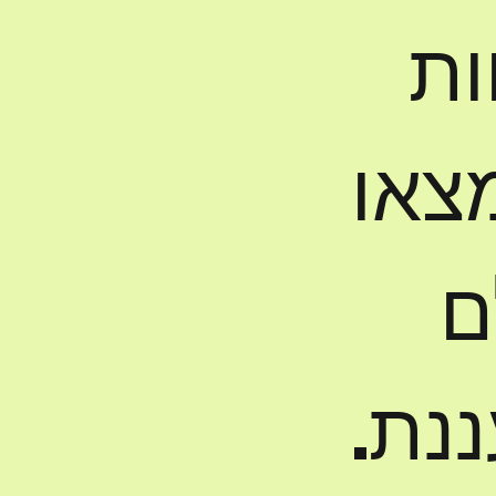
ות
מצאו
ם
נת.