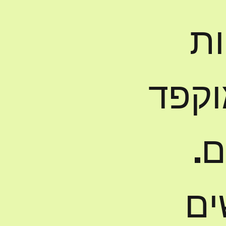
ות
וקפד
ם.
ים