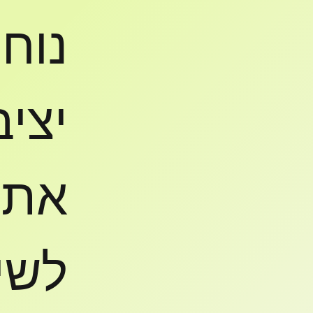
נוח
יציב
את 
לשי